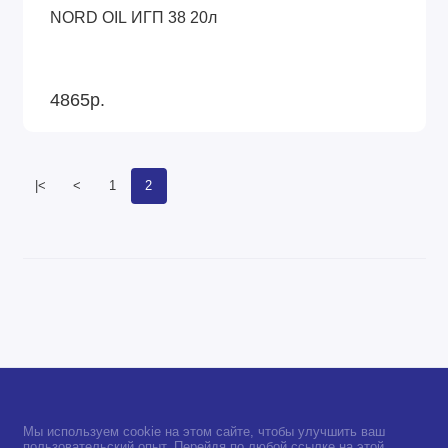
NORD OIL ИГП 38 20л
4865р.
|<
<
1
2
Мы используем cookie на этом сайте, чтобы улучшить ваш
пользовательский опыт. Перейдя по любой ссылке на этой