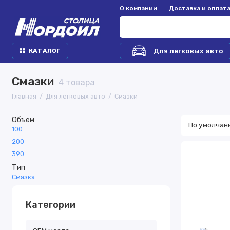
О компании
Доставка и оплат
Для легковых авто
КАТАЛОГ
Смазки
4 товара
Главная
Для легковых авто
Смазки
Объем
100
200
390
Тип
Смазка
Категории