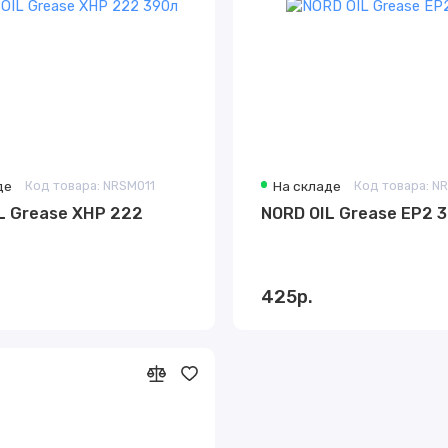
де
Код товара: NRSM011
На складе
Код товара: N
L Grease XHP 222
NORD OIL Grease EP2 
425р.