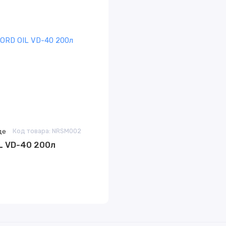
де
Код товара: NRSM002
L VD-40 200л