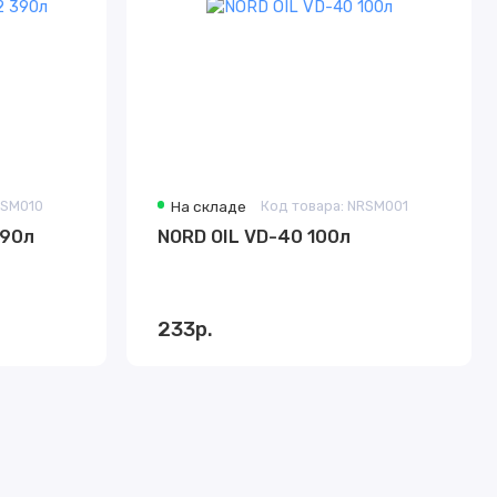
RSM010
На складе
Код товара: NRSM001
390л
NORD OIL VD-40 100л
233р.