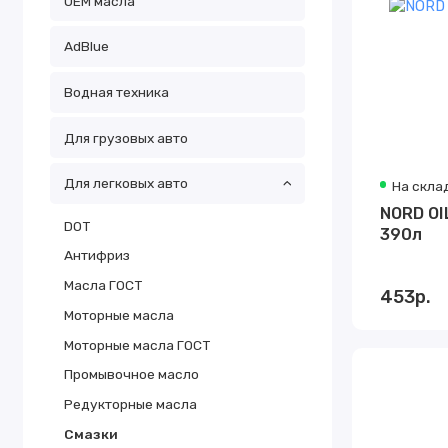
OEM масла
АdBlue
Водная техника
Для грузовых авто
Для легковых авто
На скла
NORD OI
DOT
390л
Антифриз
Масла ГОСТ
453р.
Моторные масла
Моторные масла ГОСТ
Промывочное масло
Редукторные масла
Смазки