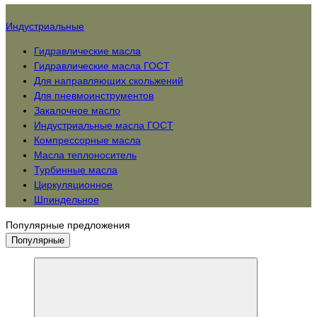
Индустриальные
Гидравлические масла
Гидравлические масла ГОСТ
Для направляющих скольжений
Для пневмоинструментов
Закалочное масло
Индустриальные масла ГОСТ
Компрессорные масла
Масла теплоноситель
Турбинные масла
Циркуляционное
Шпиндельное
Популярные предложения
Популярные