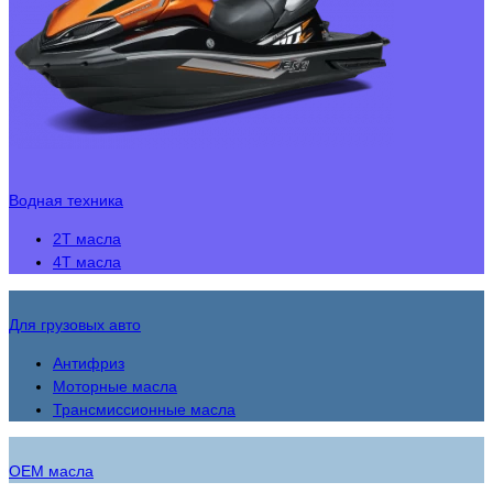
Водная техника
2Т масла
4Т масла
Для грузовых авто
Антифриз
Моторные масла
Трансмисcионные масла
OEM масла