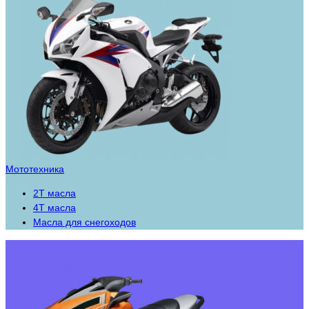
Мототехника
2Т масла
4Т масла
Масла для снегоходов