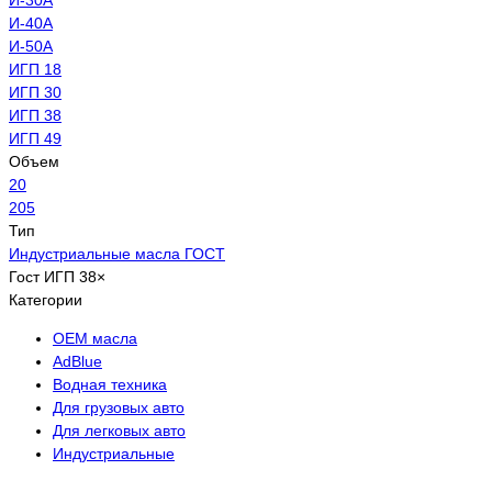
И-40А
И-50А
ИГП 18
ИГП 30
ИГП 38
ИГП 49
Объем
20
205
Тип
Индустриальные масла ГОСТ
Гост
ИГП 38
×
Категории
OEM масла
АdBlue
Водная техника
Для грузовых авто
Для легковых авто
Индустриальные