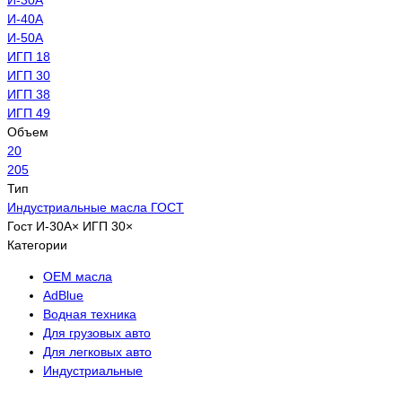
И-40А
И-50А
ИГП 18
ИГП 30
ИГП 38
ИГП 49
Объем
20
205
Тип
Индустриальные масла ГОСТ
Гост
И-30А
×
ИГП 30
×
Категории
OEM масла
АdBlue
Водная техника
Для грузовых авто
Для легковых авто
Индустриальные