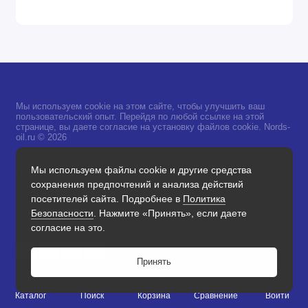
Мы используем cookie на этом сайте, чтобы улучшить ваш
пользовательский опыт. Перейдя по любой ссылке на этой
странице, вы даете согласие на установку файлов cookie. Nords-
oil.ru © 2026
Мы используем файлы cookie и другие средства
Поддержка
сохранения предпочтений и анализа действий
+7 968 733-60-50
посетителей сайта. Подробнее в
Политика
Обратный звонок
Безопасности
. Нажмите «Принять», если даете
согласие на это.
Принять
0
Каталог
Поиск
Корзина
Сравнение
Войти