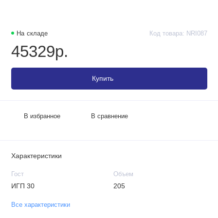
На складе
Код товара: NRI087
45329р.
Купить
В избранное
В сравнение
Характеристики
Гост
Объем
ИГП 30
205
Все характеристики