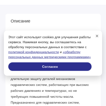
Описание
Индустриальное гидравлическое масло, полученное
×
Этот сайт использует cookies для улучшения работы
путем глубокой селективной очистки, с добавлением
сервиса. Нажимая кнопку, вы соглашаетесь на
присадок, улучшающих эксплуатационные свойства
обработку персональных данных в соответствии с
масел. Масло ИГП относится к легированным
политикой конфиденциальности
и
«обработку
маслам общего назначения. Оно заменяет масло без
персональных данных метрическими программами»
присадок во всех видах оборудования и превосходит
Согласен
их по противоизносным, антиокислительным и
антиржавейным свойствам. Обеспечивает более
длительную защиту деталей механизмов
гидравлических систем, работающих при высоких
рабочих давлениях и температурах, но не
требующих повышенной чистоты масла.
Предназначено для гидравлических систем,