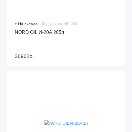
На складе
Код товара: NRI034
NORD OIL И-20А 205л
36962р.