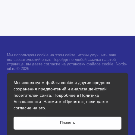
Мы используем cookie на этом сайте, чтобы улучшить ваш
пользовательский опыт. Перейдя по любой ссылке на этой
странице, вы даете согласие на установку файлов cookie. Nords-
oil.ru © 2026
Мы используем файлы cookie и другие средства
Поддержка
сохранения предпочтений и анализа действий
+7 968 733-60-50
посетителей сайта. Подробнее в
Политика
Обратный звонок
Безопасности
. Нажмите «Принять», если даете
согласие на это.
Принять
0