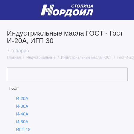
Индустриальные масла ГОСТ - Гост
Гидравлические масла
И-20А, ИГП 30
Гидравлические масла ГОСТ
7 товаров
Главная
Индустриальные
Индустриальные масла ГОСТ
Гост И-2
Для направляющих скольжений
Для пневмоинструментов
Закалочное масло
Гост
И-20А
Индустриальные масла ГОСТ
И-30А
Компрессорные масла
И-40А
И-50А
Масла теплоноситель
ИГП 18