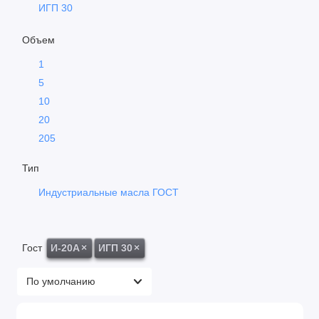
ИГП 30
Турбинные масла
ИГП 38
Объем
ИГП 49
Циркуляционное
1
Шпиндельное
5
10
20
205
Тип
Индустриальные масла ГОСТ
Гост
И-20А
×
ИГП 30
×