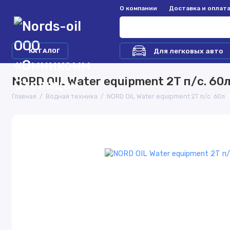
О компании
Доставка и оплат
Для легковых авто
КАТАЛОГ
NORD OIL Water equipment 2Т п/с. 60
Главная
Водная техника
NORD OIL Water equipment 2Т п/с. 60л