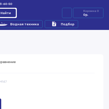
33-60-50
Корзина
0
Найти
0р.
Водная техника
Подбор
сравнение
RM147