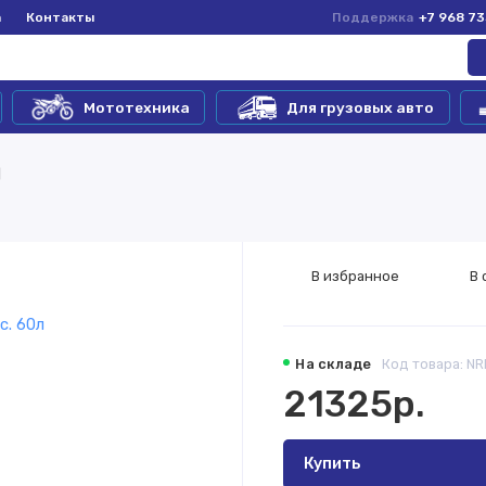
а
Контакты
Поддержка
+7 968 7
Мототехника
Для грузовых авто
л
В избранное
В 
На складе
Код товара: N
21325р.
Купить