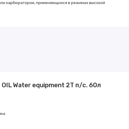
или карбюратором, применяющихся в режимах высокой
IL Water equipment 2Т п/с. 60л
ика