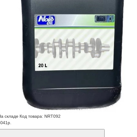
На складе
Код товара: NRT092
3041р.