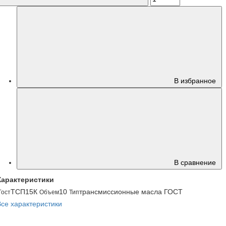
В избранное
В сравнение
Характеристики
ТСП15К
10
трансмиссионные масла ГОСТ
Гост
Объем
Тип
Все характеристики