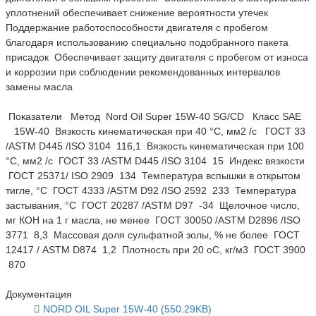
уплотнений обеспечивает снижение вероятности утечек
Поддержание работоспособности двигателя с пробегом
благодаря использованию специально подобранного пакета
присадок Обеспечивает защиту двигателя с пробегом от износа
и коррозии при соблюдении рекомендованных интервалов
замены масла
Показатели Метод Nord Oil Super 15W-40 SG/CD Класс SAE
15W-40 Вязкость кинематическая при 40 °С, мм2 /с ГОСТ 33
/ASTM D445 /ISO 3104 116,1 Вязкость кинематическая при 100
°С, мм2 /с ГОСТ 33 /ASTM D445 /ISO 3104 15 Индекс вязкости
ГОСТ 25371/ ISO 2909 134 Температура вспышки в открытом
тигле, °С ГОСТ 4333 /ASTM D92 /ISO 2592 233 Температура
застывания, °С ГОСТ 20287 /ASTM D97 -34 Щелочное число,
мг КОН на 1 г масла, не менее ГОСТ 30050 /ASTM D2896 /ISO
3771 8,3 Массовая доля сульфатной золы, % не более ГОСТ
12417 / ASTM D874 1,2 Плотность при 20 oС, кг/м3 ГОСТ 3900
870
Документация
NORD OIL Super 15W-40 (550.29KB)