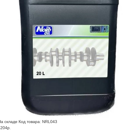
На складе
Код товара: NRL043
5204р.