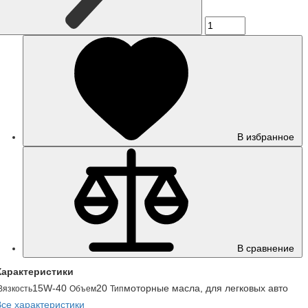
В избранное
В сравнение
Характеристики
15W-40
20
моторные масла, для легковых авто
Вязкость
Объем
Тип
Все характеристики