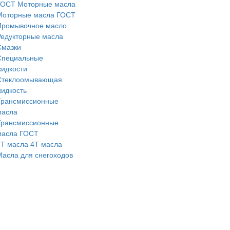
ГОСТ
Моторные масла
Моторные масла ГОСТ
Промывочное масло
Редукторные масла
Смазки
Специальные
жидкости
Стеклоомывающая
жидкость
Трансмиссионные
масла
Трансмиссионные
масла ГОСТ
2Т масла
4Т масла
Масла для снегоходов