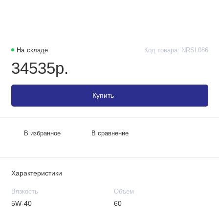
На складе
Код товара: NRSL086
34535р.
Купить
В избранное
В сравнение
Характеристики
Вязкость
Объем
5W-40
60