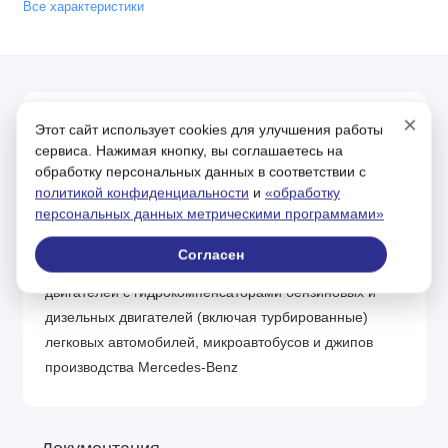
Все характеристики
×
Описание
Этот сайт использует cookies для улучшения работы
сервиса. Нажимая кнопку, вы соглашаетесь на
Синтетическое моторное масло для надёжной
обработку персональных данных в соответствии с
политикой конфиденциальности
и
«обработку
защиты двигателя при экстремально тяжёлых
персональных данных метрическими программами»
условиях эксплуатации, включая эксплуатацию
автотранспорта в городском цикле «Старт-Стоп».
Согласен
Предназначено для современных многоклапанных
двигателей с гидрокомпенсаторами бензиновых и
дизельных двигателей (включая турбированные)
легковых автомобилей, микроавтобусов и джипов
производства Mercedes-Benz