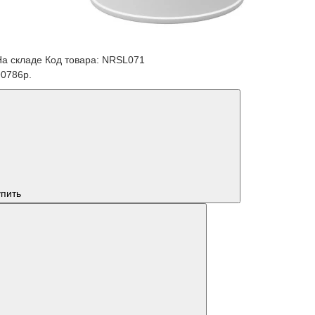
На складе
Код товара: NRSL071
90786р.
упить