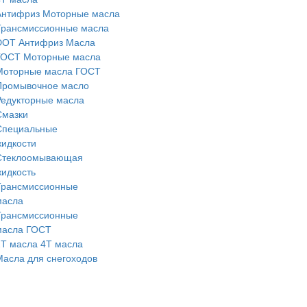
Антифриз
Моторные масла
Трансмисcионные масла
DOT
Антифриз
Масла
ГОСТ
Моторные масла
Моторные масла ГОСТ
Промывочное масло
Редукторные масла
Смазки
Специальные
жидкости
Стеклоомывающая
жидкость
Трансмиссионные
масла
Трансмиссионные
масла ГОСТ
2Т масла
4Т масла
Масла для снегоходов