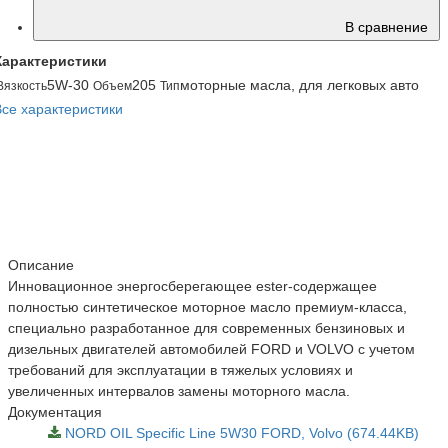
В сравнение
Характеристики
5W-30
205
моторные масла, для легковых авто
Вязкость
Объем
Тип
Все характеристики
Описание
Инновационное энергосберегающее ester-содержащее
полностью синтетическое моторное масло премиум-класса,
специально разработанное для современных бензиновых и
дизельных двигателей автомобилей FORD и VOLVO с учетом
требований для эксплуатации в тяжелых условиях и
увеличенных интервалов замены моторного масла.
Документация
NORD OIL Specific Line 5W30 FORD, Volvo (674.44KB)