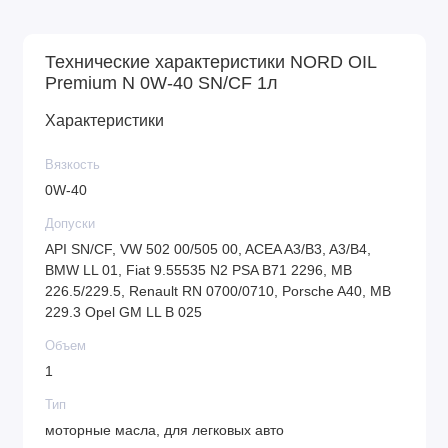
25371 187 Температура вспышки в открытом тигле
°C ГОСТ 4333 230 Температура застывания °C
Технические характеристики NORD OIL
ГОСТ 20287 -43 Щелочное число мг KOH/г ГОСТ
Premium N 0W-40 SN/CF 1л
30050 10.1 Зольность сульфатная % масс. ГОСТ
Характеристики
12417 0.9 Плотность при 20 ºС кг/м³ ГОСТ 3900
860
Вязкость
0W-40
Допуски
API SN/CF, VW 502 00/505 00, ACEA A3/B3, A3/B4,
BMW LL 01, Fiat 9.55535 N2 PSA B71 2296, MB
226.5/229.5, Renault RN 0700/0710, Porsche A40, MB
229.3 Opel GM LL B 025
Объем
1
Тип
моторные масла, для легковых авто