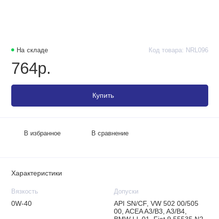
На складе
Код товара: NRL096
764р.
Купить
В избранное
В сравнение
Характеристики
Вязкость
Допуски
0W-40
API SN/CF, VW 502 00/505
00, ACEA A3/B3, A3/B4,