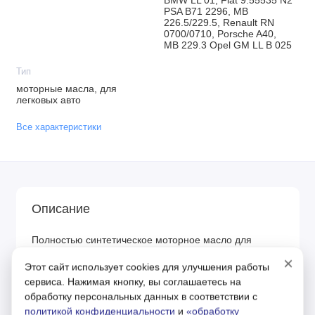
BMW LL 01, Fiat 9.55535 N2
PSA B71 2296, MB
226.5/229.5, Renault RN
0700/0710, Porsche A40,
MB 229.3 Opel GM LL B 025
Тип
моторные масла, для
легковых авто
Все характеристики
Описание
Полностью синтетическое моторное масло для
легковых автомобилей Синтетическое,
×
Этот сайт использует cookies для улучшения работы
высокоэффективное, универсальное, экономящее
сервиса. Нажимая кнопку, вы соглашаетесь на
топливо масло для бензиновых, дизельных
обработку персональных данных в соответствии с
политикой конфиденциальности
и
«обработку
двигателей легковых автомобилей и легких