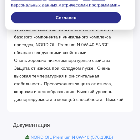
персональных данных метрическими программами»
грузовиков с турбокомпрессором или без него. Это
масло не подходит для дизельных двигателей,
Согласен
оснащенных сажевыми фильтрами (DPF). Благодаря
сочетанию высококачественного синтетического
базового компонента и уникального комплекса
присадок, NORD OIL Premium N 0W-40 SN/CF
обладает следующими свойствами:
Очень хорошие низкотемпературные свойства.
Защита от износа при холодном пуске. Очень
высокая температурная и окислительная
стабильность. Превосходная защита от износа,
коррозии и пенообразования. Высокий уровень
диспергируемости и моющей способности. Высокий
индекс вязкости
Единица Метод Класс SAE 0W-40 Вязкость
кинематическая при 40 °С мм²/с ГОСТ 33 72.8
Документация
Вязкость кинематическая при 100
NORD OIL Premium N 0W-40 (576.13KB)
°С мм²/с ГОСТ 33 13.1 Индекс вязкости ГОСТ