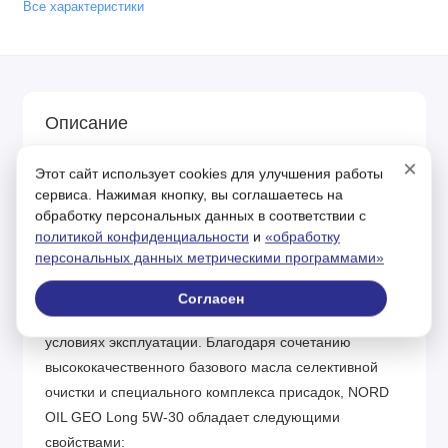
Все характеристики
Описание
×
Моторное масло для дизельных двигателей
Этот сайт использует cookies для улучшения работы
работающих на природном газе Всесезонное
сервиса. Нажимая кнопку, вы соглашаетесь на
обработку персональных данных в соответствии с
моторное масло специально разработано для
политикой конфиденциальности
и
«обработку
высоких температур сгорания в современных
персональных данных метрическими программами»
мобильных двигателях на природном газе. NORD OIL
GEO Long 5W-30 также обеспечивает высокий КПД
Согласен
дизельных и бензиновых двигателей в тяжелых
условиях эксплуатации. Благодаря сочетанию
высококачественного базового масла селективной
очистки и специального комплекса присадок, NORD
OIL GEO Long 5W-30 обладает следующими
свойствами: