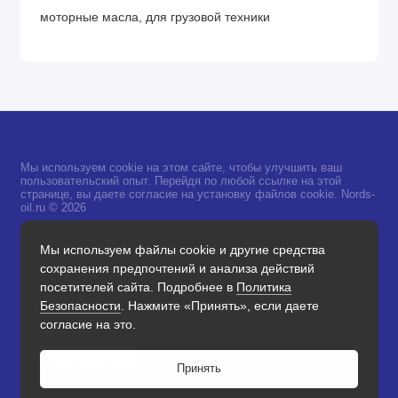
моторные масла, для грузовой техники
ГОСТ 3900 860
Мы используем cookie на этом сайте, чтобы улучшить ваш
пользовательский опыт. Перейдя по любой ссылке на этой
странице, вы даете согласие на установку файлов cookie. Nords-
oil.ru © 2026
Мы используем файлы cookie и другие средства
Поддержка
сохранения предпочтений и анализа действий
+7 968 733-60-50
посетителей сайта. Подробнее в
Политика
Обратный звонок
Безопасности
. Нажмите «Принять», если даете
согласие на это.
Принять
0