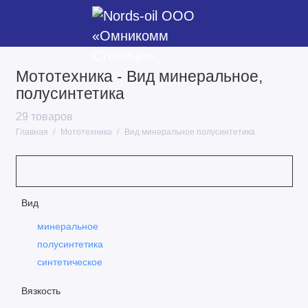
Мототехника - Вид минеральное,
2Т масла
полусинтетика
4Т масла
29 товаров
Главная
Мототехника
Вид минеральное полусинтетика
Масла для снегоходов
Вид
минеральное
полусинтетика
синтетическое
Вязкость