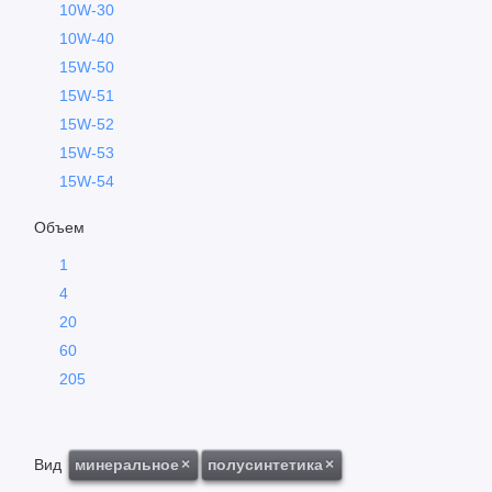
10W-30
10W-40
15W-50
15W-51
15W-52
15W-53
15W-54
Объем
1
4
20
60
205
Вид
минеральное
×
полусинтетика
×