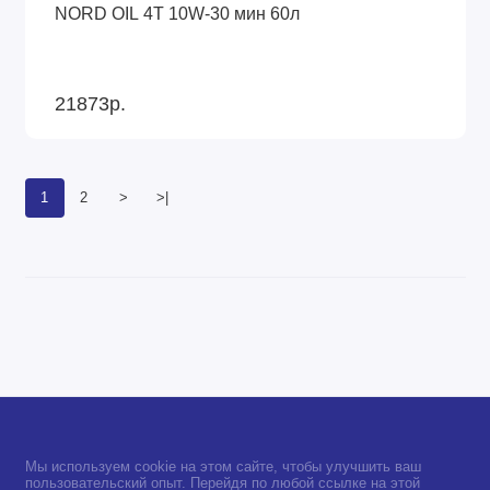
NORD OIL 4Т 10W-30 мин 60л
21873р.
1
2
>
>|
Мы используем cookie на этом сайте, чтобы улучшить ваш
пользовательский опыт. Перейдя по любой ссылке на этой