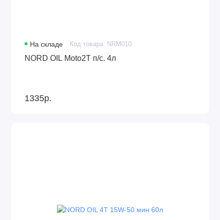
На складе
Код товара: NRM010
NORD OIL Moto2Т п/с. 4л
1335р.