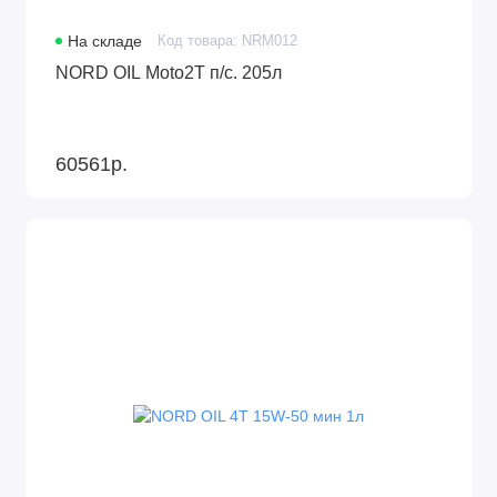
На складе
Код товара: NRM012
NORD OIL Moto2Т п/с. 205л
60561р.