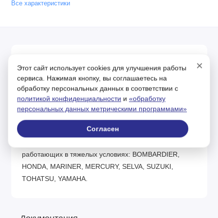
Все характеристики
Описание
×
Этот сайт использует cookies для улучшения работы
сервиса. Нажимая кнопку, вы соглашаетесь на
NORD OIL Water Equipment 4T 10/30 API SL –
обработку персональных данных в соответствии с
моторное масло для 4-х тактных подвесных
политикой конфиденциальности
и
«обработку
бензиновых двигателей водных транспортных
персональных данных метрическими программами»
средств. Моторное масло специально разработано
Согласен
для использования в 4-х тактных подвесных
двигателях водных транспортных средств,
работающих в тяжелых условиях: BOMBARDIER,
HONDA, MARINER, MERCURY, SELVA, SUZUKI,
TOHATSU, YAMAHA.