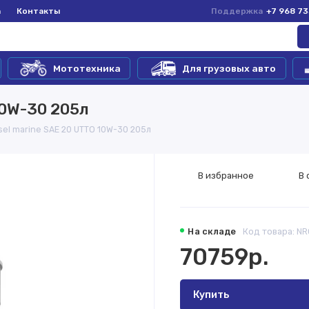
а
Контакты
Поддержка
+7 968 7
Мототехника
Для грузовых авто
10W-30 205л
sel marine SAE 20 UTTO 10W-30 205л
В избранное
В 
На складе
Код товара: N
70759р.
Купить