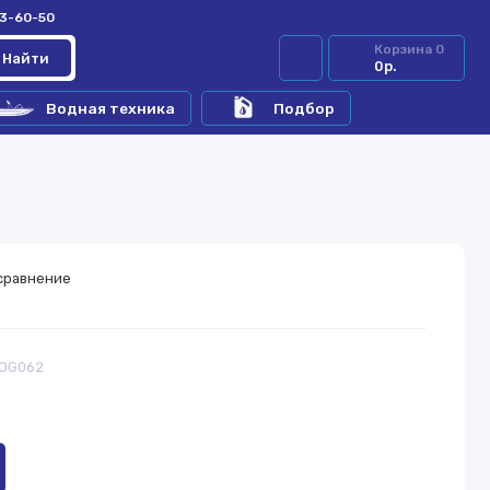
33-60-50
Корзина
0
Найти
0р.
Водная техника
Подбор
сравнение
ROG062