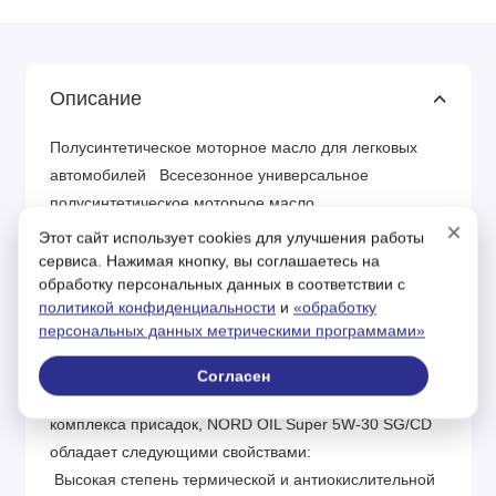
Описание
Полусинтетическое моторное масло для легковых
автомобилей Всесезонное универсальное
полусинтетическое моторное масло,
×
предназначенное для применения в бензиновых и
Этот сайт использует cookies для улучшения работы
дизельных двигателях легковой техники с большим
сервиса. Нажимая кнопку, вы соглашаетесь на
обработку персональных данных в соответствии с
пробегом, работающей в различных условиях
политикой конфиденциальности
и
«обработку
эксплуатации. Это масло не подходит для дизельных
персональных данных метрическими программами»
двигателей, оснащенных сажевыми фильтрами
(DPF). Благодаря сочетанию высококачественных
Согласен
очищенных базовых компонентов и специального
комплекса присадок, NORD OIL Super 5W-30 SG/CD
обладает следующими свойствами:
Высокая степень термической и антиокислительной