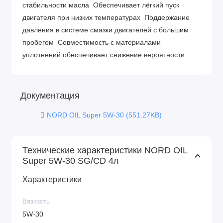
стабильности масла Обеспечивает лёгкий пуск
двигателя при низких температурах Поддержание
давления в системе смазки двигателей с большим
пробегом Совместимость с материалами
уплотнений обеспечивает снижение вероятности
утечек Поддержание работоспособности двигателя с
пробегом благодаря использованию специально
подобранного пакета присадок Обеспечивает защиту
Документация
двигателя с пробегом от износа и коррозии при
NORD OIL Super 5W-30 (551.27KB)
соблюдении рекомендованных интервалов замены
масла
Технические характеристики NORD OIL
Показатели Метод Nord Oil Super 5W-30 SG/CD
Super 5W-30 SG/CD 4л
Класс SAE
Характеристики
5W-30 Вязкость кинематическая при 40 °С, мм2 /с
ГОСТ 33 /ASTM D445 /ISO 3104 69,5 Вязкость
Вязкость
кинематическая при 100 °С, мм2 /с ГОСТ 33 /ASTM
5W-30
D445 /ISO 3104 11,5 Индекс вязкости ГОСТ 25371/