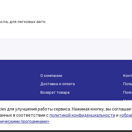
сла, для легковых авто
О компании
Кон
Доставка и оплата
Поль
Возврат товара
Поли
Мет
ies для улучшения работы сервиса. Нажимая кнопку, вы соглашае
анных в соответствии с
политикой конфиденциальности
и
«обра
ие средства сохранения предпочтений и анализа действий посе
рическими программами»
и
. Нажмите «Принять», если даете согласие на это.
ы