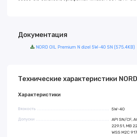
Документация
NORD OIL Premium N dizel 5W-40 SN (575.4KB)
Технические характеристики NORD 
Характеристики
Вязкость
5W-40
Допуски
API SN/CF, A
229.51, MB 2
WSS M2C 917 