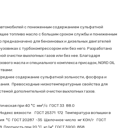
 автомобилей c пониженным содержанием сульфатной
ящее топливо масло с большим сроком службы и пониженным
о предназначено для бензиновых и дизельных двигателей
рузовиках с турбокомпрессором или без него. Разработано
ой очистки выхлопных газов или без нее. Благодаря
ового масла и специального комплекса присадок, NORD OIL
ствами:
Среднее содержание сульфатной зольности, фосфора и
ования. Превосходные низкотемпературные свойства для
истемой дополнительной очистки выхлопных газов.
нематическая при 40 °С мм²/с ГОСТ 33 88.0
 Индекс вязкости ГОСТ 25371 172 Температура вспышки в
ния °C ГОСТ 20287 -35 Щелочное число мг KOH/г ГОСТ
8 Плотность при 20 ºС кг/м³ ГОСТ 3900 858