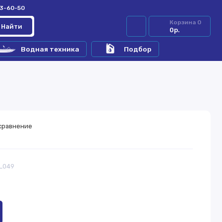
33-60-50
Корзина
0
Найти
0р.
Водная техника
Подбор
сравнение
RL049