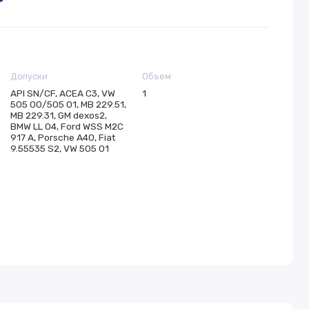
Допуски
Объем
API SN/CF, ACEA C3, VW
1
505 00/505 01, MB 229.51,
MB 229.31, GM dexos2,
BMW LL 04, Ford WSS M2C
917 A, Porsche A40, Fiat
9.55535 S2, VW 505 01