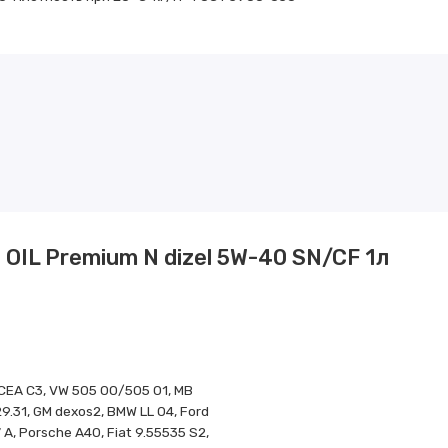
OIL Premium N dizel 5W-40 SN/CF 1л
CEA C3, VW 505 00/505 01, MB
29.31, GM dexos2, BMW LL 04, Ford
A, Porsche A40, Fiat 9.55535 S2,