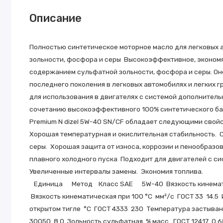
Описание
Полностью синтетическое моторное масло для легковых
зольности, фосфора и серы Высокоэффективное, эконом
содержанием сульфатной зольности, фосфора и серы. Он
последнего поколения в легковых автомобилях и легких г
для использования в двигателях с системой дополнительн
сочетанию высокоэффективного 100% синтетического баз
Premium N dizel 5W-40 SN/CF обладает следующими свой
Хорошая температурная и окислительная стабильность. 
серы. Хорошая защита от износа, коррозии и пенообраз
плавного холодного пуска Подходит для двигателей с с
Увеличенные интервалы замены. Экономия топлива.
Единица Метод Класс SAE 5W-40 Вязкость ки
Вязкость кинематическая при 100 °С мм²/с ГОСТ 33 14.5
открытом тигле °C ГОСТ 4333 230 Температура застыва
30050 8.0 Зольность сульфатная % масс. ГОСТ 12417 0.6