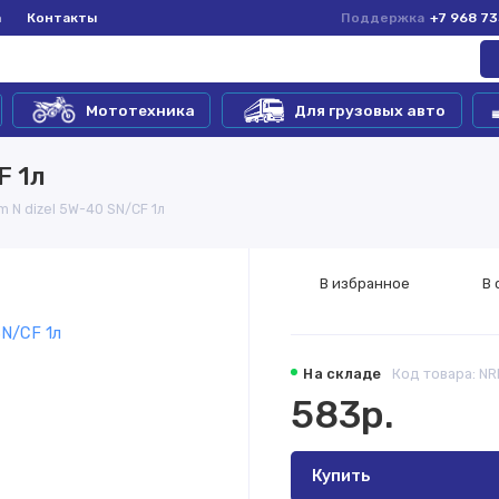
а
Контакты
Поддержка
+7 968 7
Мототехника
Для грузовых авто
F 1л
m N dizel 5W-40 SN/CF 1л
В избранное
В 
На складе
Код товара: N
583р.
Купить