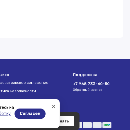
такты
Поддержка
зовательское соглашение
+7 968 733-60-50
Обратный звонок
тика Безопасности
ричные данные
×
тесь на
Согласен
ботку
тителей сайта.
Принять