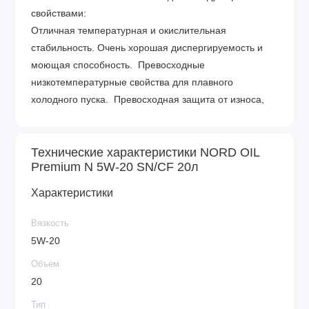
свойствами:
Отличная температурная и окислительная
стабильность. Очень хорошая диспергируемость и
моющая способность. Превосходные
низкотемпературные свойства для плавного
холодного пуска. Превосходная защита от износа,
коррозии и пенообразования. Подходит для
экстремальных и жестких условий.
Технические характеристики NORD OIL
Единица Метод Класс SAE 0W-30 Вязкость
Premium N 5W-20 SN/CF 20л
кинематическая при 40 °С мм²/с ГОСТ 33 56.7
Вязкость кинематическая при 100
Характеристики
°С мм²/с ГОСТ 33 10.1 Индекс вязкости ГОСТ
25371 185 Температура вспышки в открытом тигле
Вязкость
°C ГОСТ 4333 228 Температура застывания °C
5W-20
ГОСТ 20287 -45 Щелочное число мг KOH/г ГОСТ
Объем
30050 8.4 Зольность сульфатная % масс. ГОСТ
20
12417 0.9 Плотность при 20 ºС кг/м³ ГОСТ 3900
Тип
860