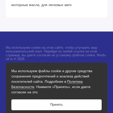
моторные масла, для легковых авто
Мы используем cookie на этом сайте, чтобы улучшить ваш
пользовательский опыт. Перейдя по любой ссылке на этой
странице, вы даете согласие на установку файлов cookie. Nords-
oil.ru © 2026
Мы используем файлы cookie и другие средства
Поддержка
сохранения предпочтений и анализа действий
+7 968 733-60-50
посетителей сайта. Подробнее в
Политика
Обратный звонок
Безопасности
. Нажмите «Принять», если даете
согласие на это.
Принять
0