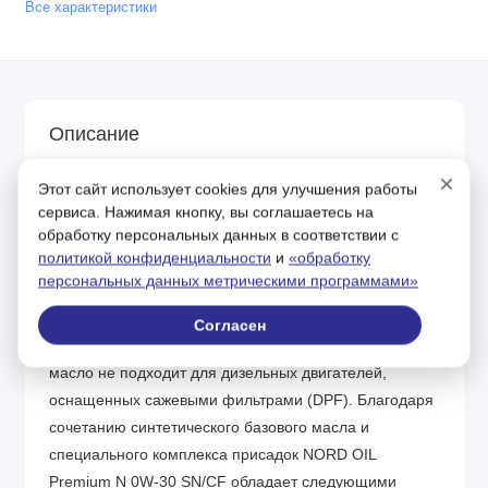
Все характеристики
Описание
×
Полностью синтетическое моторное масло для
Этот сайт использует cookies для улучшения работы
легковых автомобилей Полностью синтетическое,
сервиса. Нажимая кнопку, вы соглашаетесь на
обработку персональных данных в соответствии с
высокоэффективное, моторное масло для
политикой конфиденциальности
и
«обработку
бензиновых, дизельных двигателей и двигателей,
персональных данных метрическими программами»
работающих на сжиженном газе. Оно предназначено
для современных легковых автомобилей и легких
Согласен
грузовиков с турбокомпрессором или без него. Это
масло не подходит для дизельных двигателей,
оснащенных сажевыми фильтрами (DPF). Благодаря
сочетанию синтетического базового масла и
специального комплекса присадок NORD OIL
Premium N 0W-30 SN/CF обладает следующими