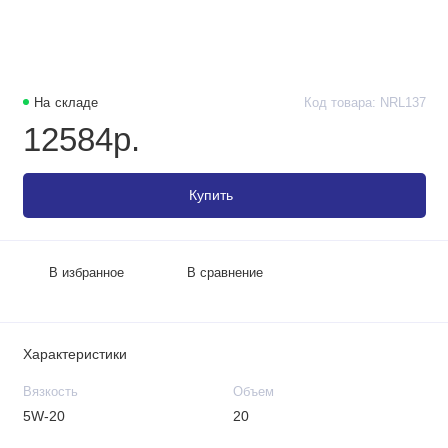
На складе
Код товара: NRL137
12584р.
Купить
В избранное
В сравнение
Характеристики
Вязкость
Объем
5W-20
20