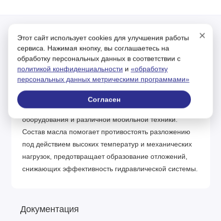
×
Этот сайт использует cookies для улучшения работы
Описание
сервиса. Нажимая кнопку, вы соглашаетесь на
обработку персональных данных в соответствии с
политикой конфиденциальности
и
«обработку
Гидравлическое масло с высокими
персональных данных метрическими программами»
эксплуатационными характеристиками, с
использованием пакета присадок, обеспечивающих
Согласен
защиту и безотказную работу промышленного
оборудования и различной мобильной техники.
Состав масла помогает противостоять разложению
под действием высоких температур и механических
нагрузок, предотвращает образование отложений,
снижающих эффективность гидравлической системы.
Документация