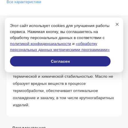
Все характеристики
×
Этот сайт использует cookies для улучшения работы
сервиса. Нажимая кнопку, вы соглашаетесь на
Описание
обработку персональных данных в соответствии с
политикой конфиденциальности
и
«обработку
Nord OIL Hard – закалочное масло для получения
персональных данных метрическими программами»
стальных изделий с высокими значениями твердости,
Согласен
требуемой структуры и чистоты поверхности. Масло
обладает низкой испаряемостью, высокой
термической и химической стабильностью. Масло не
образует вредных веществ в процессе
термообработки, обеспечивает оптимальное
охлаждение и закалку, в том числе крупногабаритных
изделий.