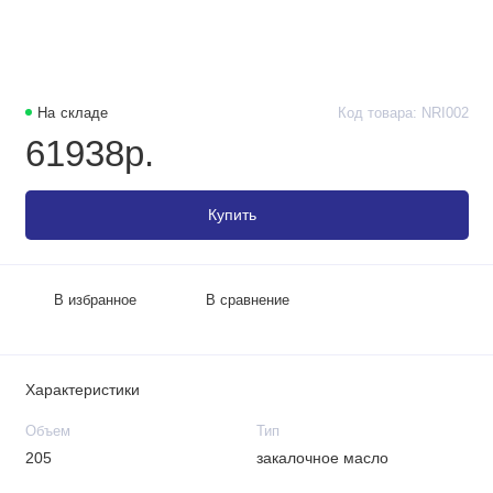
На складе
Код товара: NRI002
61938р.
Купить
В избранное
В сравнение
Характеристики
Объем
Тип
205
закалочное масло