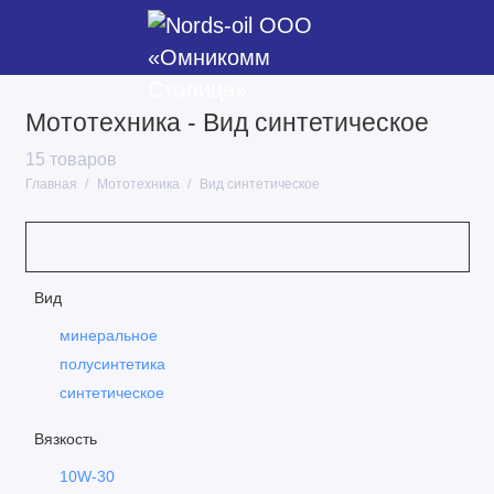
Мототехника - Вид синтетическое
2Т масла
15 товаров
4Т масла
Главная
Мототехника
Вид синтетическое
Масла для снегоходов
Вид
минеральное
полусинтетика
синтетическое
Вязкость
10W-30