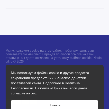
Мы используем cookie на этом сайте, чтобы улучшить ваш
пользовательский опыт. Перейдя по любой ссылке на этой
странице, вы даете согласие на установку файлов cookie. Nords-
oil.ru © 2026
Мы используем файлы cookie и другие средства
Поддержка
сохранения предпочтений и анализа действий
+7 968 733-60-50
посетителей сайта. Подробнее в
Политика
Обратный звонок
Безопасности
. Нажмите «Принять», если даете
согласие на это.
Принять