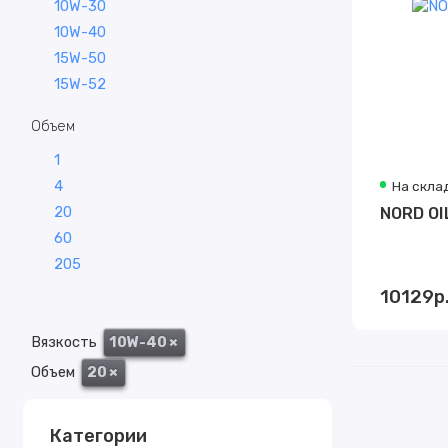
10W-30
10W-40
15W-50
15W-52
Объем
1
4
На скла
20
60
205
10129р
Вязкость
10W-40
×
Объем
20
×
Категории