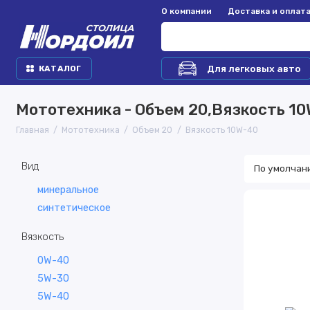
О компании
Доставка и оплат
Для легковых авто
КАТАЛОГ
Мототехника - Объем 20,Вязкость 1
Главная
Мототехника
Объем 20
Вязкость 10W-40
Вид
минеральное
синтетическое
Вязкость
0W-40
5W-30
5W-40