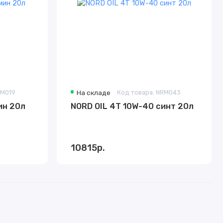
RM019
На складе
Код товара: NRM043
40 мин 20л
NORD OIL 4Т 10W-40 синт 20л
10815р.