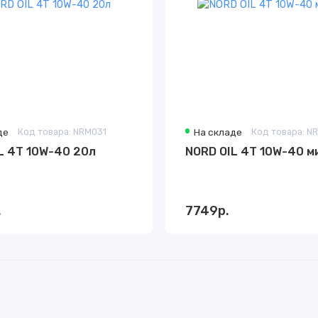
де
Код товара: NRM031
На складе
Код товара: N
NORD OIL 4Т 10W-40 20л
NORD OIL 4Т 10W-
.
7749р.