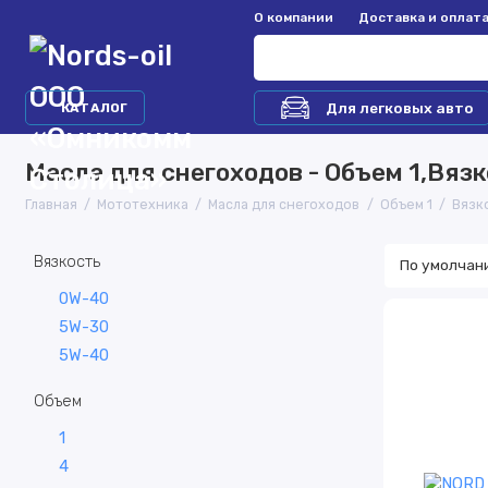
О компании
Доставка и оплат
Для легковых авто
КАТАЛОГ
Масла для снегоходов - Объем 1,Вяз
Главная
Мототехника
Масла для снегоходов
Объем 1
Вязк
Вязкость
0W-40
5W-30
5W-40
Объем
1
4