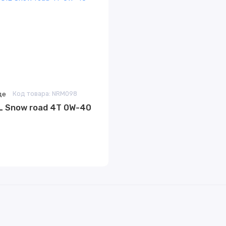
де
Код товара: NRM098
Snow road 4Т 0W-40