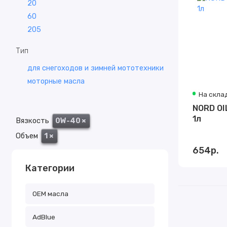
20
60
205
Тип
для снегоходов и зимней мототехники
моторные масла
На скла
NORD OIL 
1л
Вязкость
0W-40
×
Объем
1
×
654р.
Категории
OEM масла
АdBlue