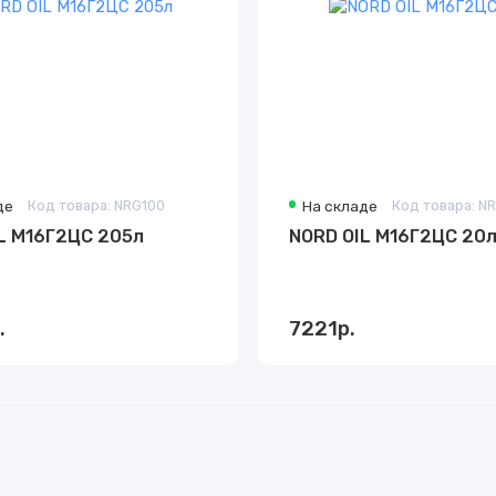
де
Код товара: NRG100
На складе
Код товара: N
L М16Г2ЦС 205л
NORD OIL М16Г2ЦС 20
.
7221р.