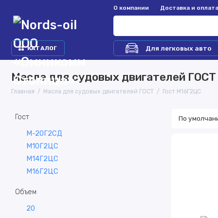
О компании
Доставка и оплат
Для легковых авто
КАТАЛОГ
Масла для судовых двигателей ГОСТ
Главная
Масла для судовых двигателей ГОСТ
Гост М16Г2ЦС
Гост
М-20Г2СД
М10Г2ЦС
М14Г2ЦС
М16Г2ЦС
Объем
20