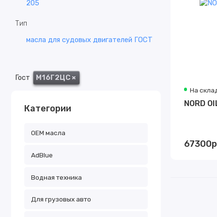
205
Тип
масла для судовых двигателей ГОСТ
Гост
М16Г2ЦС
×
На скла
NORD OI
Категории
OEM масла
67300р
АdBlue
Водная техника
Для грузовых авто