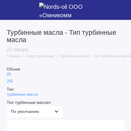
Турбинные масла - Тип турбинные
Гидравлические масла
масла
Гидравлические масла ГОСТ
22 товара
Главная
Индустриальные
Турбинные масла
Тип турбинные масла
Для направляющих скольжений
Объем
Для пневмоинструментов
20
205
Закалочное масло
Тип
турбинные масла
Индустриальные масла ГОСТ
Тип
турбинные масла
×
Компрессорные масла
Масла теплоноситель