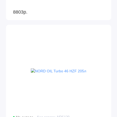
8803р.