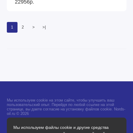
22956р.
1
2
>
>|
Мы используем cookie на этом сайте, чтобы улучшить ваш
пользовательский опыт. Перейдя по любой ссылке на этой
странице, вы даете согласие на установку файлов cookie. Nords-
oil.ru © 2026
Мы используем файлы cookie и другие средства
Поддержка