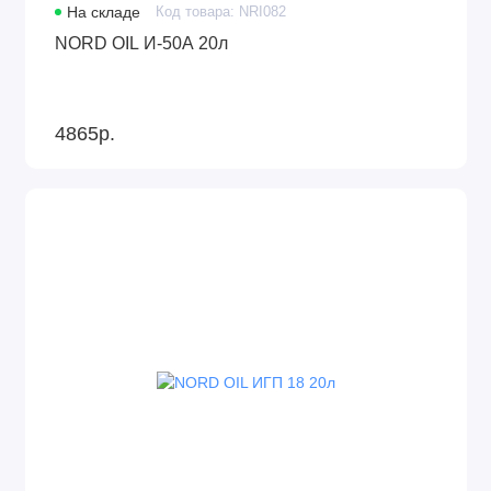
На складе
Код товара: NRI082
NORD OIL И-50А 20л
4865р.