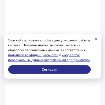
На складе
Код товара: NRI083
×
Этот сайт использует cookies для улучшения работы
NORD OIL И-50А 205л
сервиса. Нажимая кнопку, вы соглашаетесь на
обработку персональных данных в соответствии с
политикой конфиденциальности
и
«обработку
персональных данных метрическими программами»
45329р.
Согласен