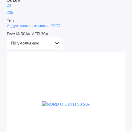
Объем
20
Турбинные масла
205
Циркуляционное
Тип
Индустриальные масла ГОСТ
Шпиндельное
Гост
И-50А
×
ИГП 30
×