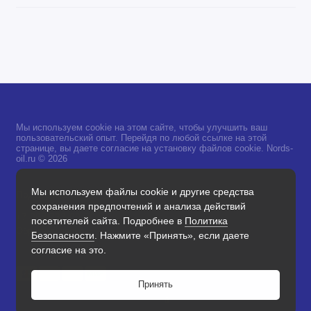
Мы используем cookie на этом сайте, чтобы улучшить ваш
пользовательский опыт. Перейдя по любой ссылке на этой
странице, вы даете согласие на установку файлов cookie. Nords-
oil.ru © 2026
Мы используем файлы cookie и другие средства
Поддержка
сохранения предпочтений и анализа действий
+7 968 733-60-50
посетителей сайта. Подробнее в
Политика
Обратный звонок
Безопасности
. Нажмите «Принять», если даете
согласие на это.
Принять
0