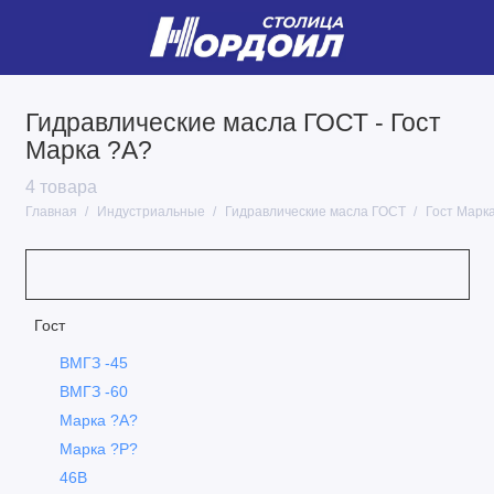
Гидравлические масла ГОСТ - Гост
Гидравлические масла
Марка ?А?
Гидравлические масла ГОСТ
4 товара
Главная
Индустриальные
Гидравлические масла ГОСТ
Гост Марк
Для направляющих скольжений
Для пневмоинструментов
Закалочное масло
Гост
ВМГЗ -45
Индустриальные масла ГОСТ
ВМГЗ -60
Компрессорные масла
Марка ?А?
Марка ?Р?
Масла теплоноситель
46В