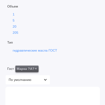
Турбинные масла
Объем
1
Циркуляционное
5
Шпиндельное
20
205
Тип
гидравлические масла ГОСТ
Гост
Марка ?А?
×