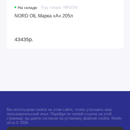
На складе
Код товара: NRG034
NORD OIL Марка «А» 205л
43435р.
Мы используем cookie на этом сайте, чтобы улучшить ваш
пользовательский опыт. Перейдя по любой ссылке на этой
странице, вы даете согласие на установку файлов cookie. Nords-
oil.ru © 2026