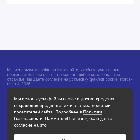
Мы используем cookie на этом сайте, чтобы улучшить ваш
пользовательский опыт. Перейдя по любой ссылке на этой
странице, вы даете согласие на установку файлов cookie. Nords-
oil.ru © 2026
Мы используем файлы cookie и другие средства
Поддержка
сохранения предпочтений и анализа действий
+7 968 733-60-50
посетителей сайта. Подробнее в
Политика
Обратный звонок
Безопасности
. Нажмите «Принять», если даете
согласие на это.